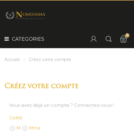
Panneau de gestion des cookies
POURQUOI
INVESTIR
CATEGORIES
?
IDÉE
0
CADEAU
CATEGORIES
NOS
SÉLECTIONS
Accueil
Créez votre compte
NOS
PRODUITS
Créez votre compte
Vous avez déjà un compte ?
Connectez-vous !
Civilité
M
Mme