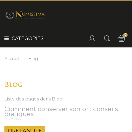
Panneau de gestion des cookies
POURQUOI
INVESTIR
CATEGORIES
?
IDÉE
0
CADEAU
CATEGORIES
NOS
SÉLECTIONS
Accueil
Blog
NOS
PRODUITS
Blog
Liste des pages dans Blog :
Comment conserver son or : conseils
pratiques
22-03-2021
LIRE LA SUITE