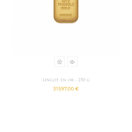
Lingot en or - 250 g
Prix
31 597,00 €