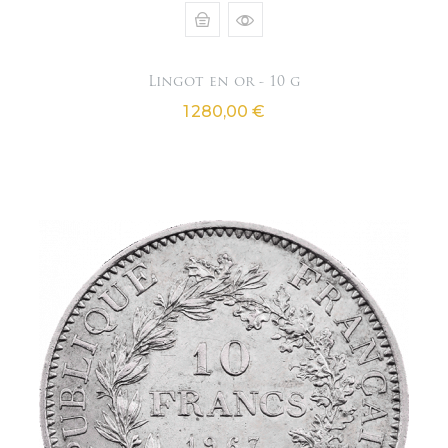
Lingot en or - 10 g
Prix
1 280,00 €