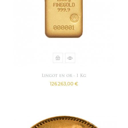
Lingot en or - 1 Kg
Prix
126 263,00 €