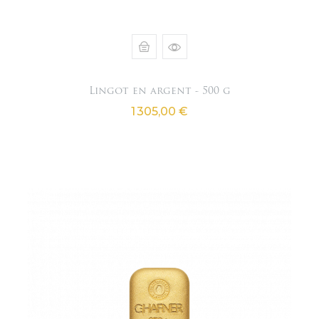
Lingot en argent - 500 g
Prix
1 305,00 €