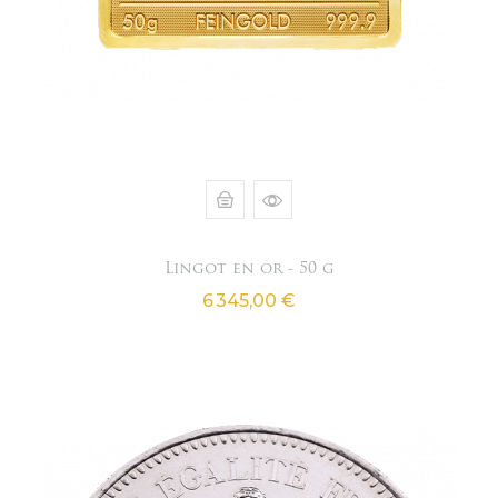
Lingot en or - 50 g
Prix
6 345,00 €