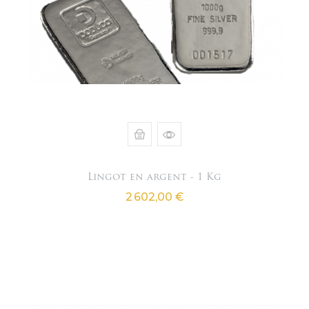
Lingot en argent - 1 Kg
Prix
2 602,00 €