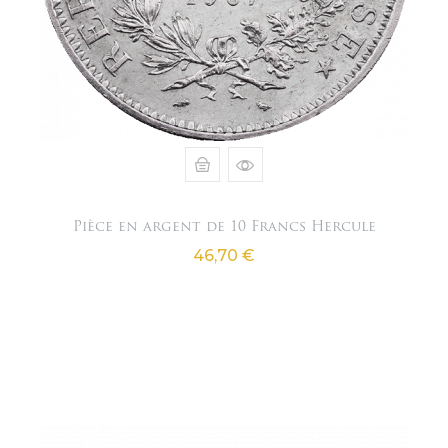
Pièce en argent de 10 Francs Hercule
Prix
46,70 €