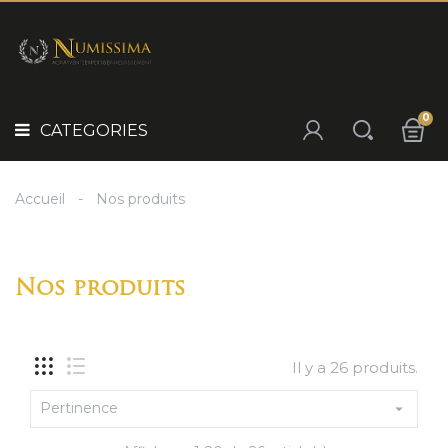
Panneau de gestion des cookies
POURQUOI
INVESTIR
CATEGORIES
?
IDÉE
0
CADEAU
CATEGORIES
NOS
SÉLECTIONS
Accueil
Nos produits
NOS
PRODUITS
Nos produits
Il y a 26 produits.
Pertinence
