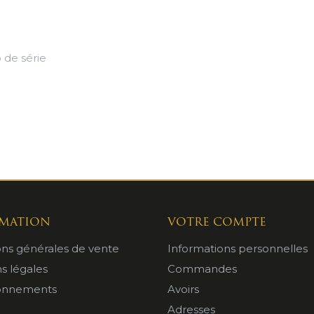
 de série
MATION
VOTRE COMPTE
ons générales de vente
Informations personnelles
s légales
Commandes
ionnements
Avoirs
Adresses