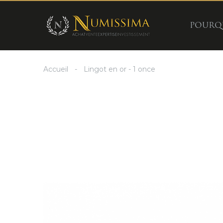
Panneau de gestion des cookies
POURQU
Accueil
Lingot en or - 1 once