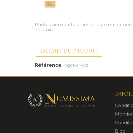
Photos non contractuelles, date ou numéro
aléatoire
DÉTAILS DU PRODUIT
Référence
lingot-or-1oz
INFOR
Conditi
Mention
Condit
Blog