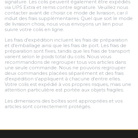
signature. Les colis peuvent également être expédiés
via UPS Extra et remis contre signature. Veuillez nous
contacter avant de choisir ce mode de livraison, car il
induit des frais supplémentaires. Quel que soit le mode
de livraison choisi, nous vous envoyons un lien pour
suivre votre colis en ligne.
Les frais d'expédition incluent les frais de préparation
et d'emballage ainsi que les frais de port. Les frais de
préparation sont fixes, tandis que les frais de transport
varient selon le poids total du colis. Nous vous
recommandons de regrouper tous vos articles dans
une seule commande. Nous ne pouvons regrouper
deux commandes placées séparément et des frais
d'expédition s'appliquent à chacune d'entre elles.
Votre colis est expédié à vos propres risques, mais une
attention particulière est portée aux objets fragiles.
Les dimensions des boîtes sont appropriées et vos
articles sont correctement protégés.