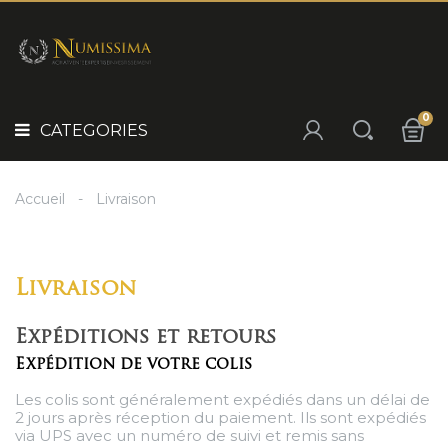
Panneau de gestion des cookies
POURQUOI
INVESTIR
CATEGORIES
?
IDÉE
0
CADEAU
CATEGORIES
NOS
SÉLECTIONS
Accueil
Livraison
NOS
PRODUITS
Livraison
Expéditions et retours
Expédition de votre colis
Les colis sont généralement expédiés dans un délai de
2 jours après réception du paiement. Ils sont expédiés
via UPS avec un numéro de suivi et remis sans