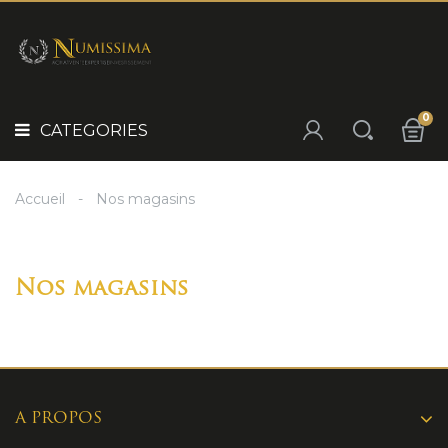
Panneau de gestion des cookies
POURQUOI
INVESTIR
CATEGORIES
?
IDÉE
0
CADEAU
CATEGORIES
NOS
SÉLECTIONS
Accueil
Nos magasins
NOS
PRODUITS
Nos magasins
A PROPOS